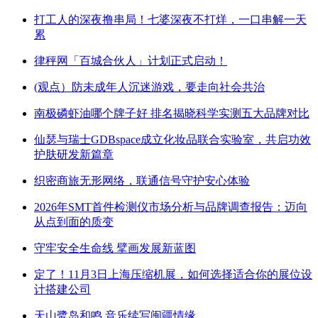
打工人的深夜撸串局！七婆深夜不打烊，一口串解一天
累
律秤网「百城合伙人」计划正式启动！
(观点）防未成年人沉迷游戏，要走向社会共治
南极磷虾油哪个牌子好 排名揭晓科学实测五大品牌对比
仙瑟与瑞士GDBspace成立化妆品联合实验室，共启功效
护肤研发新篇章
织密商旅无形网络，联通信号守护安心体验
2026年SMT首件检测仪市场分析与品牌调查报告：迈向
从点到面的质变
守牢安全生命线 擘画发展新蓝图
定了！11月3日上海压缩机展，如何选择适合你的展位设
计搭建公司
天山鹭岛和鸣 音乐续写闽疆情缘