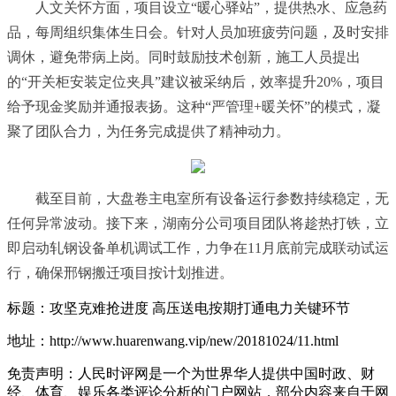
人文关怀方面，项目设立“暖心驿站”，提供热水、应急药
品，每周组织集体生日会。针对人员加班疲劳问题，及时安排
调休，避免带病上岗。同时鼓励技术创新，施工人员提出
的“开关柜安装定位夹具”建议被采纳后，效率提升20%，项目
给予现金奖励并通报表扬。这种“严管理+暖关怀”的模式，凝
聚了团队合力，为任务完成提供了精神动力。
截至目前，大盘卷主电室所有设备运行参数持续稳定，无
任何异常波动。接下来，湖南分公司项目团队将趁热打铁，立
即启动轧钢设备单机调试工作，力争在11月底前完成联动试运
行，确保邢钢搬迁项目按计划推进。
标题：攻坚克难抢进度 高压送电按期打通电力关键环节
地址：http://www.huarenwang.vip/new/20181024/11.html
免责声明：人民时评网是一个为世界华人提供中国时政、财
经、体育、娱乐各类评论分析的门户网站，部分内容来自于网