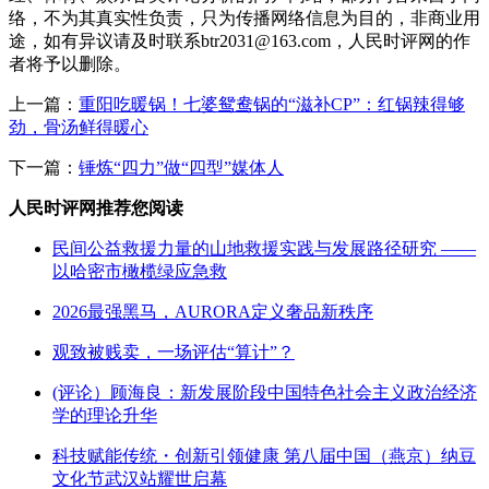
络，不为其真实性负责，只为传播网络信息为目的，非商业用
途，如有异议请及时联系btr2031@163.com，人民时评网的作
者将予以删除。
上一篇：
重阳吃暖锅！七婆鸳鸯锅的“滋补CP”：红锅辣得够
劲，骨汤鲜得暖心
下一篇：
锤炼“四力”做“四型”媒体人
人民时评网推荐您阅读
民间公益救援力量的山地救援实践与发展路径研究 ——
以哈密市橄榄绿应急救
2026最强黑马，AURORA定义奢品新秩序
观致被贱卖，一场评估“算计”？
(评论）顾海良：新发展阶段中国特色社会主义政治经济
学的理论升华
科技赋能传统・创新引领健康 第八届中国（燕京）纳豆
文化节武汉站耀世启幕