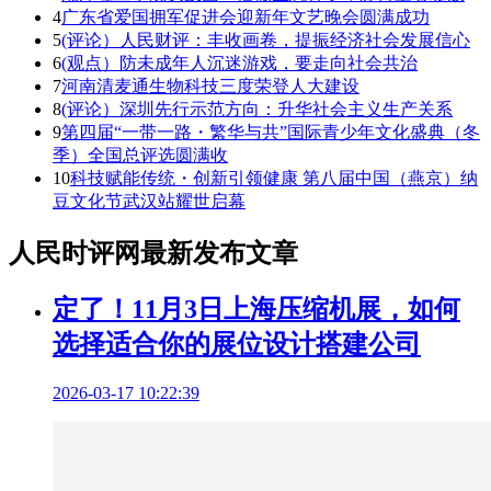
4
广东省爱国拥军促进会迎新年文艺晚会圆满成功
5
(评论）人民财评：丰收画卷，提振经济社会发展信心
6
(观点）防未成年人沉迷游戏，要走向社会共治
7
河南清麦通生物科技三度荣登人大建设
8
(评论）深圳先行示范方向：升华社会主义生产关系
9
第四届“一带一路・繁华与共”国际青少年文化盛典（冬
季）全国总评选圆满收
10
科技赋能传统・创新引领健康 第八届中国（燕京）纳
豆文化节武汉站耀世启幕
人民时评网最新发布文章
定了！11月3日上海压缩机展，如何
选择适合你的展位设计搭建公司
2026-03-17 10:22:39