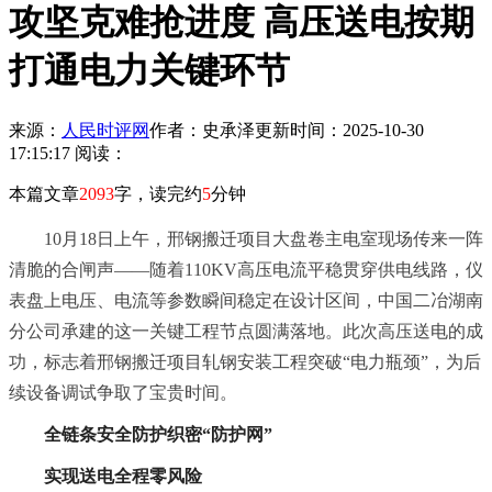
攻坚克难抢进度 高压送电按期
打通电力关键环节
来源：
人民时评网
作者：史承泽
更新时间：2025-10-30
17:15:17
阅读：
本篇文章
2093
字，读完约
5
分钟
10月18日上午，邢钢搬迁项目大盘卷主电室现场传来一阵
清脆的合闸声——随着110KV高压电流平稳贯穿供电线路，仪
表盘上电压、电流等参数瞬间稳定在设计区间，中国二冶湖南
分公司承建的这一关键工程节点圆满落地。此次高压送电的成
功，标志着邢钢搬迁项目轧钢安装工程突破“电力瓶颈”，为后
续设备调试争取了宝贵时间。
全链条安全防护织密“防护网”
实现送电全程零风险