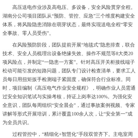
高压送电作业涉及高电压、多设备，安全风险贯穿全程。
湖南分公司项目团队从“预防、管控、应急”三个维度构建安全
体系，将风险隐患消除在萌芽状态，最终实现送电全程“零安
全事故、零人员受伤”。
在风险预防阶段，团队提前开展“地毯式”隐患排查，联合
技术、安全人员梳理出设备绝缘失效、操作不规范等8大类20
项风险点，并制定“一隐患一方案”。针对高压开关柜接线端子
松动可能引发的短路问题，团队专门设计检查清单，要求工人
员每日用扭矩扳手检测端子紧固度，确保符合行业标准。同
时，项目编制《高压电气作业安全规程》，明确作业人员需通
过安全知识笔试与实操考核，持证上岗率达100%。为强化安
全意识，团队每周组织“安全晨会”，通过事故案例视频、专家
讲解等形式开展培训，累计覆盖100余人次，让“安全第一”成
为全员共识。
过程管控中，“精细化+智慧化”手段双管齐下。主电室周