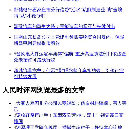
邮储银行石家庄市分行信贷“活水”赋能制造业 助“金埃
特”从“小微”到“
观致汽车的重生之路：宝能造车的坚守与持续付出
国网山东长岛公司：党建引领抓实物资合同履约，保障
海岛电网建设提质增效
5台风电大件运输车集体“偏航”重庆高速执法部门依法查
处未按许可路线行驶
超越流量竞争，仙瑟“慢”理念坚守真实功效，引领行业
可持续发展
人民时评网浏览最多的文章
1
大家人寿四川分公司以案说险：伪造材料骗保，害人害
己
2
宠粉狂魔再出手！车型双阵营PK，双十二锁定新日直
播间
3
湘潭理工学院实践团：播撒生态种子，静待童心绽放