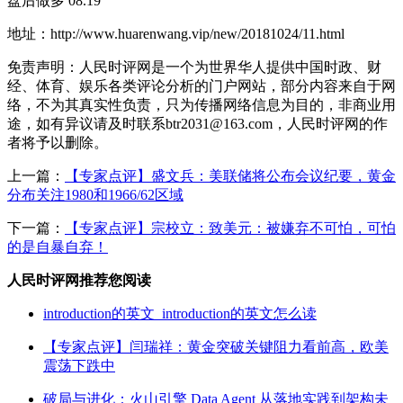
盘后做多 08.19
地址：http://www.huarenwang.vip/new/20181024/11.html
免责声明：人民时评网是一个为世界华人提供中国时政、财
经、体育、娱乐各类评论分析的门户网站，部分内容来自于网
络，不为其真实性负责，只为传播网络信息为目的，非商业用
途，如有异议请及时联系btr2031@163.com，人民时评网的作
者将予以删除。
上一篇：
【专家点评】盛文兵：美联储将公布会议纪要，黄金
分布关注1980和1966/62区域
下一篇：
【专家点评】宗校立：致美元：被嫌弃不可怕，可怕
的是自暴自弃！
人民时评网推荐您阅读
introduction的英文_introduction的英文怎么读
【专家点评】闫瑞祥：黄金突破关键阻力看前高，欧美
震荡下跌中
破局与进化：火山引擎 Data Agent 从落地实践到架构未