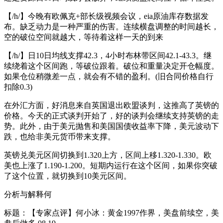
【/h/】今晚有欧佩克+部长级视频会议，eia原油库存数据发
布。缺乏动力是一种严重的伤害。连续横盘调整的时间越长，
空的破位空间就越大，等待着这样一天的到来
【/h/】日10日均线支撑42.3，4小时布林带区间42.1-43.3。继
续绕着这个区间跑，等破位跟着。破位和重量决定开仓幅度。
如果仓位稍微差一点，就会有不错的盈利。(旧合同价格自行
扣除0.3)
在外汇方面，好消息来自英国退出欧盟谈判，这推高了英镑的
价格。今天的正式谈判开始了，好的谈判会继续支持英镑的走
势。此外，由于美元抛售和美国国债收益率下降，美元波动下
跌，也给非美元货币带来支撑。
英镑兑美元区间切换到1.320上方，区间上移1.320-1.330。欧
美也上涨了1.190-1.200。短期内运行在这个区间，如果你突破
了这个位置，就切换到10美元区间。
分析与解释何
标题：【专家点评】何小冰：黄金1997作界，美盘前续空，美