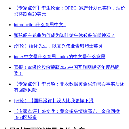
【专家点评】李生论金：OPEC+减产计划已实锤，油价
恐将跌至20美元
introduction什么意思中文_
和弦阁主题曲为何成为咖啡馆午休必备催眠神器？
(评论）缅怀先烈，以复兴伟业告慰烈士英灵
index中文是什么意思_index的中文是什么意思
喜报！itc保伦股份荣获2025中国互联网经济年度品牌
奖！
【专家点评】李兴淼：非农数据黄金买消息卖事实后还
有回踩风险
(评论）【国际漫评】没人比我更懂下滑
【专家点评】盛文兵：黄金多头情绪高亢，金价回撤
1963区域多