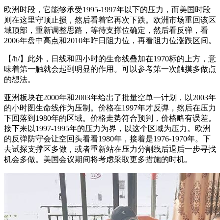
欧洲时段，它能够承受1995-1997年以下的压力，而美国时段
则在这里守顶止损，然后看着它再次下跌。欧洲市场重回该区
域顶部，重新调整思路，等待支撑位确定，然后看反弹，看
2006年盘中高点和2010年昨日阻力位，再看阻力位涨跌区间。
【/h/】此外，日线和四小时的生命线叠加在1970标的上方，意
味着第一触就会起到明显的作用。可以参考第一次触摸多做点
的想法。
亚洲板块在2000年和2003年给出了批量空单一计划，以2003年
的小时图生命线作为压制。价格在1997年才反弹，然后在压力
下回落到1980年的区域。价格走势符合预判，价格略有误差。
接下来以1997-1995年的压力为界，以这个区域为压力。欧洲
的反弹防守会让空回头看看1980年，接着是1976-1970年。下
去试探支撑区多做，或者重新站在压力分割线后退后一步寻找
机会多做。美国会议期间将考虑采取更多措施的时机。