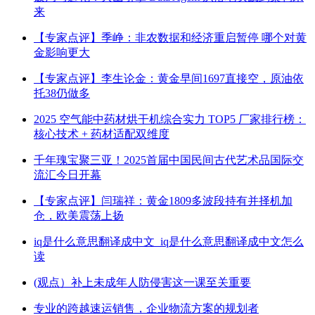
来
【专家点评】季峥：非农数据和经济重启暂停 哪个对黄
金影响更大
【专家点评】李生论金：黄金早间1697直接空，原油依
托38仍做多
2025 空气能中药材烘干机综合实力 TOP5 厂家排行榜：
核心技术 + 药材适配双维度
千年瑰宝聚三亚！2025首届中国民间古代艺术品国际交
流汇今日开幕
【专家点评】闫瑞祥：黄金1809多波段持有并择机加
仓，欧美震荡上扬
iq是什么意思翻译成中文_iq是什么意思翻译成中文怎么
读
(观点）补上未成年人防侵害这一课至关重要
专业的跨越速运销售，企业物流方案的规划者