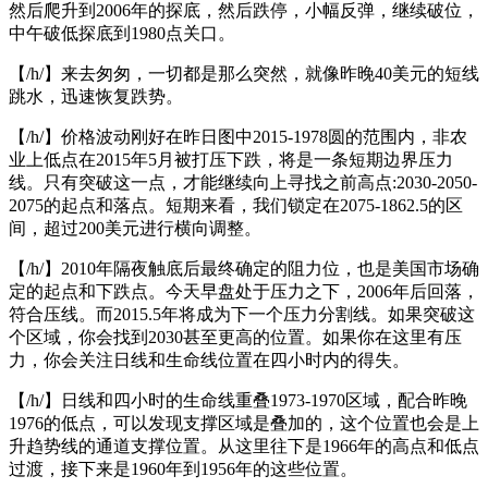
然后爬升到2006年的探底，然后跌停，小幅反弹，继续破位，
中午破低探底到1980点关口。
【/h/】来去匆匆，一切都是那么突然，就像昨晚40美元的短线
跳水，迅速恢复跌势。
【/h/】价格波动刚好在昨日图中2015-1978圆的范围内，非农
业上低点在2015年5月被打压下跌，将是一条短期边界压力
线。只有突破这一点，才能继续向上寻找之前高点:2030-2050-
2075的起点和落点。短期来看，我们锁定在2075-1862.5的区
间，超过200美元进行横向调整。
【/h/】2010年隔夜触底后最终确定的阻力位，也是美国市场确
定的起点和下跌点。今天早盘处于压力之下，2006年后回落，
符合压线。而2015.5年将成为下一个压力分割线。如果突破这
个区域，你会找到2030甚至更高的位置。如果你在这里有压
力，你会关注日线和生命线位置在四小时内的得失。
【/h/】日线和四小时的生命线重叠1973-1970区域，配合昨晚
1976的低点，可以发现支撑区域是叠加的，这个位置也会是上
升趋势线的通道支撑位置。从这里往下是1966年的高点和低点
过渡，接下来是1960年到1956年的这些位置。