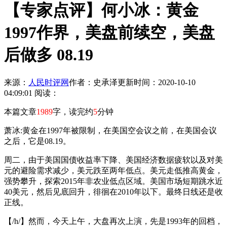
【专家点评】何小冰：黄金
1997作界，美盘前续空，美盘
后做多 08.19
来源：
人民时评网
作者：史承泽
更新时间：2020-10-10
04:09:01
阅读：
本篇文章
1989
字，读完约
5
分钟
萧冰:黄金在1997年被限制，在美国空会议之前，在美国会议
之后，它是08.19。
周二，由于美国国债收益率下降、美国经济数据疲软以及对美
元的避险需求减少，美元跌至两年低点。美元走低推高黄金，
强势攀升，探索2015年非农业低点区域。美国市场短期跳水近
40美元，然后见底回升，徘徊在2010年以下。最终日线还是收
正线。
【/h/】然而，今天上午，大盘再次上演，先是1993年的回档，