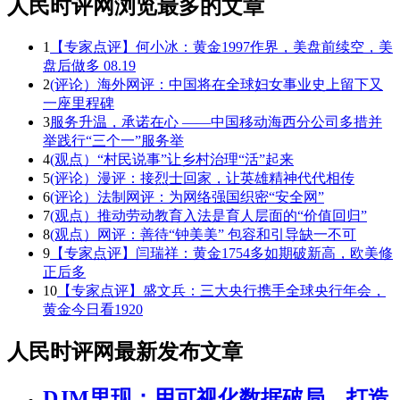
人民时评网浏览最多的文章
1
【专家点评】何小冰：黄金1997作界，美盘前续空，美
盘后做多 08.19
2
(评论）海外网评：中国将在全球妇女事业史上留下又
一座里程碑
3
服务升温，承诺在心 ——中国移动海西分公司多措并
举践行“三个一”服务举
4
(观点）“村民说事”让乡村治理“活”起来
5
(评论）漫评：接烈士回家，让英雄精神代代相传
6
(评论）法制网评：为网络强国织密“安全网”
7
(观点）推动劳动教育入法是育人层面的“价值回归”
8
(观点）网评：善待“钟美美” 包容和引导缺一不可
9
【专家点评】闫瑞祥：黄金1754多如期破新高，欧美修
正后多
10
【专家点评】盛文兵：三大央行携手全球央行年会，
黄金今日看1920
人民时评网最新发布文章
DJM里现：用可视化数据破局，打造