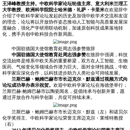
王泽峰教授主持。中欧科学家论坛轮值主席、意大利米兰理工
大学教授、欧洲科学院院士哈米德・礼萨・卡里米
在欢迎辞中
介绍了中欧科学家论坛发起的历史及加强中欧学术交流和友谊
的理念，论坛将以开放协作姿态推动人工智能与高质量发展深
度融合，强化产学研用联动机制，加速原创科技成果落地转
化，携手共创中欧科技合作新局面。
中国驻德国大使馆教育处周志强参赞致辞
中国驻德国大使馆教育处周志强参赞
在致辞中强调，科技
交流始终是维系中欧关系的重要桥梁，双方在人工智能、生物
医药、气候变化等领域合作潜力巨大。面对全球性挑战，中欧
科学家应深化合作，以科技进步助力人类社会可持续发展。
兰斯巴赫・鲍姆巴赫市市长迈克尔・默兹通过视频方式向
论坛成功举办表示祝贺。
欢迎中欧科学家论坛在海德堡举行；
兰斯巴赫-鲍姆巴赫市以陶瓷闻名，提倡传承与创新并重，愿
通过开放合作与科学创新，共促可持续未来。
兰斯巴赫・鲍姆巴赫市市长迈克尔・默兹（左）和诺贝尔
化学奖得主、中欧科学家论坛荣誉主席迈克尔・莱维特教授
（右）