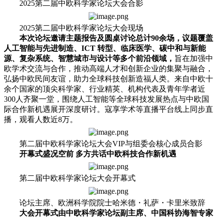
2025第二届中欧科学家论坛大会合影
2025第二届中欧科学家论坛大会现场
本次论坛邀请主题报告及圆桌讨论总计90余场，议题覆盖
人工智能与先进制造、ICT 转型、临床医学、碳中和与新能
源、复杂系统、智慧城市与设计等多个前沿领域，
旨在加强中
欧学术交流与合作，推动高端人才和创新企业的集聚与融合，
弘扬中欧民间友谊，助力全球科技创新造福人类。来自中欧十
余个国家的顶尖科学家、行业精英、机构代表及青年学者近
300人齐聚一堂，围绕人工智能等全球科技发展热点与中欧国
际合作新机遇展开深度研讨。寇享学术等直播平台线上同步直
播，观看人数近8万。
第二届中欧科学家论坛大会VIP与组委会核心成员合影
开幕式盛况空前 多方共话中欧科技合作新机遇
第二届中欧科学家论坛大会开幕式
论坛主席、欧洲科学院院士哈米德・礼萨・卡里米致辞
大会开幕式由中欧科学家论坛副主席、中国科协海智专家