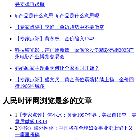
寻支撑再起航
ip产品是什么意思_ip产品是什么意思呢
【专家点评】季峥：单边趋势中不要做空
【专家点评】黄永权：金价陷入1742
科技铸光影，声画焕新篇！itc保伦股份精彩亮相2025广
州电影产业博览交易会
妈妈回家主题曲为何让全家准时开饭？
【专家点评】盛文兵：黄金高位震荡持续上扬，金价回
撤1966区域多
人民时评网浏览最多的文章
1
【专家点评】何小冰：黄金1997作界，美盘前续空，美
盘后做多 08.19
2
(评论）海外网评：中国将在全球妇女事业史上留下又
一座里程碑