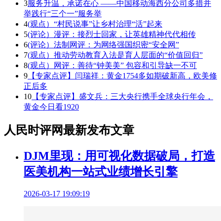
3
服务升温，承诺在心 ——中国移动海西分公司多措并
举践行“三个一”服务举
4
(观点）“村民说事”让乡村治理“活”起来
5
(评论）漫评：接烈士回家，让英雄精神代代相传
6
(评论）法制网评：为网络强国织密“安全网”
7
(观点）推动劳动教育入法是育人层面的“价值回归”
8
(观点）网评：善待“钟美美” 包容和引导缺一不可
9
【专家点评】闫瑞祥：黄金1754多如期破新高，欧美修
正后多
10
【专家点评】盛文兵：三大央行携手全球央行年会，
黄金今日看1920
人民时评网最新发布文章
DJM里现：用可视化数据破局，打造
医美机构一站式业绩增长引擎
2026-03-17 19:09:19