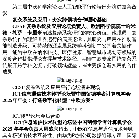
第二届中欧科学家论坛人工智能平行论坛部分演讲嘉宾合
影
复杂系统及应用：夯实跨领域合作理论基础
CESF 复杂系统及应用论坛负责人、欧洲科学院院士哈米
德・礼萨・卡里米
阐述复杂系统研究的核心价值。他强调，复
杂系统作为理解世界运行的底层逻辑，其研究与应用在推动智
能制造升级、可持续能源发展及跨学科创新中发挥着关键作
用，能为中欧在纳米科技、医疗健康、智慧城市规划等领域的
深度合作提供理论支撑与技术路径。期待中欧专家围绕复杂系
统展开跨学科交流，打破领域壁垒，催生更多创新实用的合作
成果。
CESF 复杂系统及应用平行论坛演讲现场
ICT信息通信技术转型论坛暨中国留德学者计算机学会
2025年年会：打造数字化转型 “中欧方案”
ICT转型论坛会后合影
ICT信息通信技术转型论坛暨中国留德学者计算机学会
2025 年年会负责人周盛宗
指出，中欧在信息与通信技术领域
具有极强的技术互补性。由华为欧洲公司数据通讯专家、国际