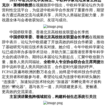
2013 年诺贝尔化学奖得主、中欧科学家论坛荣誉主席迈
克尔・莱维特教授
在视频致辞中指出，中欧科学家论坛作为非
营利性交流平台，为促进中欧科学合作发挥了重要作用，期望
各方通过高效交流与成果共享，共同为人类福祉贡献力量，并
祝愿全体与会者收获知识、友谊与成功。
中国侨联常委、香港北京高校校友联盟会长李然
中国侨联常委、香港北京高校校友联盟会长李然
在视频致
辞中表示，论坛为中欧搭建了开放高效的科技合作桥梁，推动
了基础研究与前沿技术务实对接。她介绍，今年中欧科学家论
坛已成功举办多场学术活动，并助力第二届香港世界青年科学
大会的成功举办。期待以本届论坛为新起点，汇聚中欧创新力
量，服务人类共同福祉。
全欧华人专业协会联合会主席周捷
致
辞中说科学是人类共同的语言，合作是时代最强的呼声。
FCPAE及遍布欧洲的数万名会员，始终是中欧科技合作的坚
定支持者和积极参与者。希望论坛成为连接中欧科研头脑的
“连接器”、加速知识技术转化的 “加速器” 和孵化青年才俊构
想的 “孵化器”。愿与各方一道，共同搭建更多元、更畅通、
更高效的交流渠道。
主旨演讲聚焦跨领域前沿，构建科创生态系统引关注