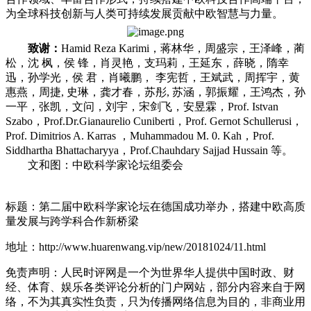
为全球科技创新与人类可持续发展贡献中欧智慧与力量。
致谢：
Hamid Reza Karimi，蒋林华，周盛宗，王泽峰，蔺
松，沈 枫，侯 锋，肖灵艳，支玛莉，王延东，薛晓，隋幸
迅，孙学光，侯 君，肖曦鹏， 李宪哲，王斌武，周挥宇，黄
惠燕，周捷, 史琳，龚才春，苏彤, 苏涵，郭振耀，王鸿杰，孙
一平，张凯，文问，刘宇，宋剑飞，安昱霖，Prof. Istvan
Szabo，Prof.Dr.Gianaurelio Cuniberti，Prof. Gernot Schullerusi，
Prof. Dimitrios A. Karras ，Muhammadou M. 0. Kah，Prof.
Siddhartha Bhattacharyya，Prof.Chauhdary Sajjad Hussain 等。
文和图：中欧科学家论坛组委会
标题：第二届中欧科学家论坛在德国成功举办，搭建中欧高质
量发展与跨学科合作新桥梁
地址：http://www.huarenwang.vip/new/20181024/11.html
免责声明：人民时评网是一个为世界华人提供中国时政、财
经、体育、娱乐各类评论分析的门户网站，部分内容来自于网
络，不为其真实性负责，只为传播网络信息为目的，非商业用