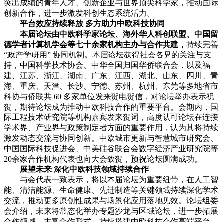
突出成绩的青年人才、创新企业与世界顶尖科学家，推动国际
创新合作，进一步激发科创生态系统活力。
平台效应持续释放 多方助力中欧科技协同
本届论坛由中欧科学家论坛、海外华人科创联盟、中国留
德学者计算机学会等七十余家机构主办与合作共建，
持续完善
“政产学研用” 协同机制。本届论坛获得社会各界的关注与支
持，中国科学技术协会、中华全国归国华侨联合会，以及福
建、江苏、浙江、湖南、广东、江西、湖北、山东、四川、青
海、重庆、天津、长沙、宁德、苏州、杭州、东莞等多地省市
科协与侨联共 60 多家单位发来贺电贺信，对论坛举办表示祝
贺，期待论坛成为推动中欧科技合作的重要平台。会期内，国
际工程技术研究院等机构嘉宾发来贺词，高度认可论坛在连接
学术界、产业界与政策制定者方面的重要作用，认为其将持续
激发动态交流与协同创新。中欧城市更新与智慧城市研究会、
中国国际科技促进会、中美硅谷联合会数字经济产业研究院等
20余家合作机构代表也向大会致贺，预祝论坛圆满成功。
展望未来 深化中欧科技领域持续合作
与会代表一致表示，将以本届论坛为重要纽带，在人工智
能、清洁能源、生命健康、先进制造等关键领域持续深化学术
交流，推动更多原创性成果与场景化应用落地见效。论坛组委
会介绍，未来将常态化举办专题沙龙与区域论坛，进一步拓展
合作领域、丰富合作形式，持续搭建中欧科技合作高端平台，