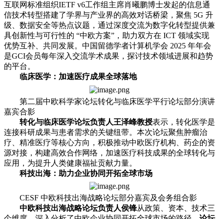
互联网标准组织IETF v6工作组主席肖曦鹏博士发起的信息通
信技术转型搭建了学界与产业界的高效对话桥梁，聚焦 5G 升
级、数据安全等热点议题，通过深度交流为数字化转型提供兼
具创新性与可行性的 “中欧方案”，助力双方在 ICT 领域实现
优势互补、共同发展。中国留德学者计算机学会 2025 年年会
是GCI会员每年深入交流学术成果，探讨技术领域进展和趋势
的平台。
临床医学：加速医疗成果全球落地
第二届中欧科学家论坛转化与临床医学平行论坛部分演讲
嘉宾合影
转化与临床医学论坛负责人王泽峰教授
表示，转化医学是
连接科研成果与患者需求的关键纽带。本次论坛聚焦肿瘤治
疗、精准医疗等核心方向，积极推动中欧医疗机构、药企的资
源对接，构建高效合作网络，加速医疗科技成果的全球转化与
应用，为提升人类健康福祉贡献力量。
科技出海：助力企业协同开拓全球市场
CESF 中欧科技出海战略论坛部分嘉宾及会务组合影
中欧科技出海战略论坛负责人侯锋
从政策、资本、技术三
个维度，深入分析了中欧企业协同开拓全球市场的路径。
论坛