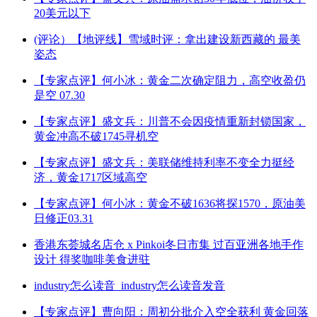
20美元以下
(评论）【地评线】雪域时评：拿出建设新西藏的 最美
姿态
【专家点评】何小冰：黄金二次确定阻力，高空收盈仍
是空 07.30
【专家点评】盛文兵：川普不会因疫情重新封锁国家，
黄金冲高不破1745寻机空
【专家点评】盛文兵：美联储维持利率不变全力挺经
济，黄金1717区域高空
【专家点评】何小冰：黄金不破1636将探1570，原油美
日修正03.31
香港东荟城名店仓 x Pinkoi冬日市集 过百亚洲各地手作
设计 得奖咖啡美食进驻
industry怎么读音_industry怎么读音发音
【专家点评】曹向阳：周初分批介入空全获利 黄金回落