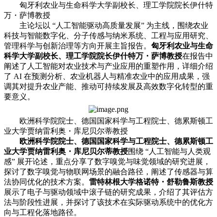
匈牙利农业与生命科学大学副校长、理工学院院长伊什特
万・萨博教授
主论坛以 “人工智能驱动高质量发展” 为主线，围绕农业
科技与智能数字化、分子传感与纳米系统、工程与应用研究、
管理科学与创新治理等方向开展主旨报告。
匈牙利农业与生命
科学大学副校长、理工学院院长伊什特万・萨博教授
在报告中
阐述了人工智能对农业技术与产业应用的重塑作用，详细介绍
了 AI 在预测分析、农业机器人与精准农业中的应用成果，强
调其对提升农业产能、推动可持续发展及高效数字化转型的重
要意义。
欧洲科学院院士、德国国家科学与工程院士、德累斯顿工
业大学贾纳雷利奥・库尼贝尔蒂教授
欧洲科学院院士、德国国家科学与工程院士、德累斯顿工
业大学贾纳雷利奥・库尼贝尔蒂教授
围绕 “人工智能与人类观
感” 展开论述，重点分享了数字嗅觉与味觉领域的研究进展，
探讨了数字嗅觉与物联网场景的融合路径，阐述了传感器与算
法协同优化的技术方案。
雷特林根大学格诺特・舒勒鲁斯教授
展示了电子与驱动领域中滚子链的研究成果，介绍了其评估方
法与阶段性进展，并探讨了该技术在实际驱动系统中的优化方
向与工程化落地路径。