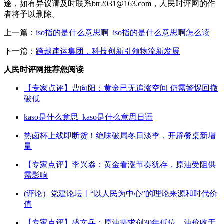
途，如有异议请及时联系btr2031@163.com，人民时评网的作
者将予以删除。
上一篇：
iso指的是什么意思啊_iso指的是什么意思啊怎么读
下一篇：
跨越速运集团，科技创新引领物流新发展
人民时评网推荐您阅读
【专家点评】曹向阳：黄金已无追涨空间 仍需警惕回撤
破低
kaso是什么意思_kaso是什么意思日语
热卤杯上线即断货！绝味破局冬日淡季，开辟餐桌新增
量
【专家点评】李兴淼：黄金看涨节奏犹存，原油受阻供
需影响
(评论）党建论坛丨“以人民为中心”的理论来源和时代价
值
【专家点评】盛文兵：原油需求创30年低位，油价收于