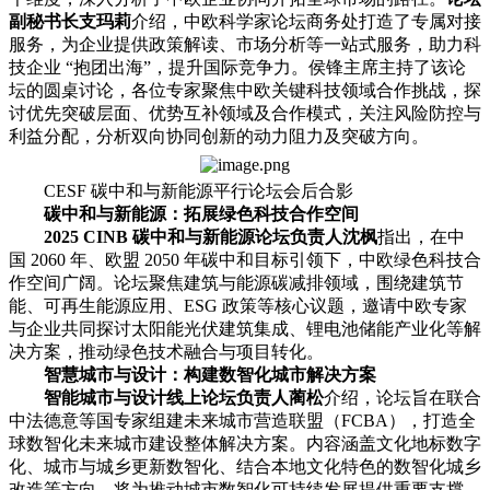
副秘书长支玛莉
介绍，中欧科学家论坛商务处打造了专属对接
服务，为企业提供政策解读、市场分析等一站式服务，助力科
技企业 “抱团出海”，提升国际竞争力。侯锋主席主持了该论
坛的圆桌讨论，各位专家聚焦中欧关键科技领域合作挑战，探
讨优先突破层面、优势互补领域及合作模式，关注风险防控与
利益分配，分析双向协同创新的动力阻力及突破方向。
CESF 碳中和与新能源平行论坛会后合影
碳中和与新能源：拓展绿色科技合作空间
2025 CINB 碳中和与新能源论坛负责人沈枫
指出，在中
国 2060 年、欧盟 2050 年碳中和目标引领下，中欧绿色科技合
作空间广阔。论坛聚焦建筑与能源碳减排领域，围绕建筑节
能、可再生能源应用、ESG 政策等核心议题，邀请中欧专家
与企业共同探讨太阳能光伏建筑集成、锂电池储能产业化等解
决方案，推动绿色技术融合与项目转化。
智慧城市与设计：构建数智化城市解决方案
智能城市与设计线上论坛负责人蔺松
介绍，论坛旨在联合
中法德意等国专家组建未来城市营造联盟（FCBA），打造全
球数智化未来城市建设整体解决方案。内容涵盖文化地标数字
化、城市与城乡更新数智化、结合本地文化特色的数智化城乡
改造等方向，将为推动城市数智化可持续发展提供重要支撑。