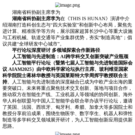
湖南省科协副主席李为
湖南省科协副主席李为
在《THIS IS HUNAN》演讲中介
绍湖南打造科创生态与“四大实验室”和创新中心布局，聚焦先
进计算、精准医学等方向，展示国家超算长沙中心等重大设施
与工程机械、轨道交通等产业集群优势，夯实“制造高地”；倡
议共建“全球研发中心城市”。
平行论坛深度研讨 多领域探索合作新路径
人工智能与先进制造：AI跨学科交叉创新突破产业瓶颈
人工智能平行论坛（暨第七届人工智能与先进制造国际会
议 AIAM2025）由中欧科学家论坛执行主席、玻利维亚国家
科学院院士蒋林华教授与英国莱斯特大学周挥宇教授联合主
持
。人工智能与先进制造的深度融合已成为中欧产业出海的重
要突破口。未来将重点聚焦技术交叉创新、落地与项目合作，
推动双方在智能生产线、工业机器人等领域的协同创新。海外
华人科创联盟与中国人工智能学会联合举办该平行论坛，邀请
了英国、法国、西班牙、匈牙利、希腊、加拿大等多国院士和
教授分享前沿成果，围绕生物医学、数字孪生、机器人和弹性
制造等多学科交叉领域展开研讨，为人工智能创新应用提供新
思路。