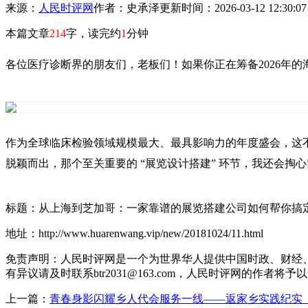
来源：
人民时评网
作者：史承泽
更新时间：2026-03-12 12:30:0
本篇文章
214
字，读完约
1
分钟
各位医疗诊断界的朋友们，老板们！如果你正在筹备2026年
作为全球临床检验领域规模最大、最具影响力的年度盛会，这不
脱颖而出，那个至关重要的 “展览设计搭建” 环节，我还会掏
标题：从上海到芝加哥：一家靠谱的展览搭建公司如何帮你搞
地址：http://www.huarenwang.vip/new/20181024/11.html
免责声明：人民时评网是一个为世界华人提供中国时政、财经
有异议请及时联系btr2031@163.com，人民时评网的作者将予
上一篇：
青春身影闪耀乡人代会服务一线——返家乡实践纪实