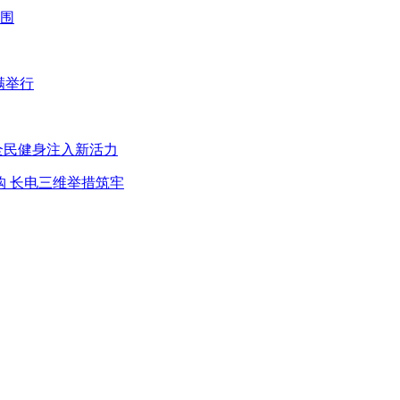
入围
满举行
全民健身注入新活力
购 长电三维举措筑牢