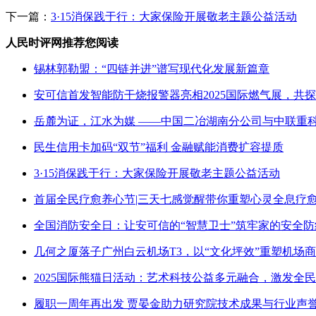
下一篇：
3·15消保践于行：大家保险开展敬老主题公益活动
人民时评网推荐您阅读
锡林郭勒盟：“四链并进”谱写现代化发展新篇章
安可信首发智能防干烧报警器亮相2025国际燃气展，共
岳麓为证，江水为媒 ——中国二冶湖南分公司与中联重
民生信用卡加码“双节”福利 金融赋能消费扩容提质
3·15消保践于行：大家保险开展敬老主题公益活动
首届全民疗愈养心节|三天七感觉醒带你重塑心灵全息疗
全国消防安全日：让安可信的“智慧卫士”筑牢家的安全防
几何之厦落子广州白云机场T3，以“文化坪效”重塑机场
2025国际熊猫日活动：艺术科技公益多元融合，激发全
履职一周年再出发 贾晏金助力研究院技术成果与行业声