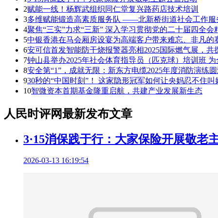
2
赋能一线！杨辉武组织同仁堂复兴路药店技术培训
3
多维赋能锻造高素质服务队 ——北新桥街道社会工作服
4
聚焦“三实”力求“三新” 深入学习贯彻党的二十届四全会
5
中银香港在马会厢房设宴为高端客户带来难忘、非凡的
6
安可信首发智能防干烧报警器亮相2025国际燃气展，共
7
钟山县举办2025年社会体育指导员（匹克球）培训班 
8
安全第“1”，成就无限：新东方电缆2025年度消防演练
9
30秒的“中国时刻”！ 这家隐形冠军如何让央妈忍不住叫
10
智微资本首期基金隆重启航，共建产业发展新生态
人民时评网最新发布文章
3·15消保践于行：大家保险开展敬老
2026-03-13 16:19:54