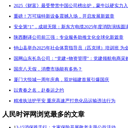
2025《财富》最受赞赏中国公司榜出炉，蒙牛以硬实力
重磅！万可瑞特新设备震撼入场，开启发展新篇章
安全第“1”，成就无限：新东方电缆2025年度消防演练圆
陕西翻译公司前三强：专业服务助推文化全球化新篇章
钟山县举办2025年社会体育指导员（匹克球）培训班 为
国网山东长岛公司：“党建+物资管理”：党建领航电商采
国庆八天假，消费市场能有多热？
厦门大悦城一周年庆典，双IP福建首展引爆国庆
以青春之名，赴春运之约
精准执法护平安 重庆高速严打危化品运输违法行为
人民时评网浏览最多的文章
1
3·15消保践于行：大家保险开展敬老主题公益活动