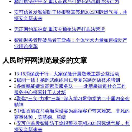
精准执法护平安 重庆高速严打危化品运输违法行为
安可信首发智能防干烧报警器亮相2025国际燃气展，共
探安全新未来
无证网约车被查 重庆交通执法严打非法营运
智能财务管理破局者王雪梅：个体学术力量如何撬动产
业理论变革
人民时评网浏览最多的文章
1
3·15消保践于行：大家保险开展敬老主题公益活动
2
赋能一线！杨辉武组织同仁堂复兴路药店技术培训
3
多维赋能锻造高素质服务队 ——北新桥街道社会工作
服务中心探索社工人才培
4
聚焦“三实”力求“三新” 深入学习贯彻党的二十届四全会
精神
5
中银香港在马会厢房设宴为高端客户带来难忘、非凡的
赛事体验，陈慧娴、草蜢
6
安可信首发智能防干烧报警器亮相2025国际燃气展，共
探安全新未来