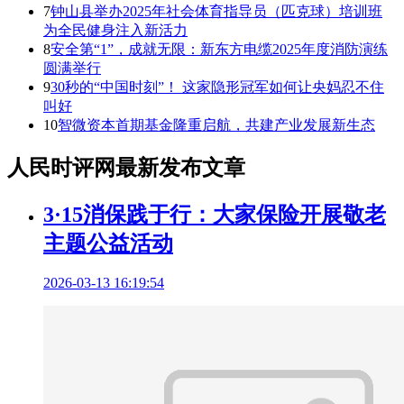
7
钟山县举办2025年社会体育指导员（匹克球）培训班
为全民健身注入新活力
8
安全第“1”，成就无限：新东方电缆2025年度消防演练
圆满举行
9
30秒的“中国时刻”！ 这家隐形冠军如何让央妈忍不住
叫好
10
智微资本首期基金隆重启航，共建产业发展新生态
人民时评网最新发布文章
3·15消保践于行：大家保险开展敬老
主题公益活动
2026-03-13 16:19:54