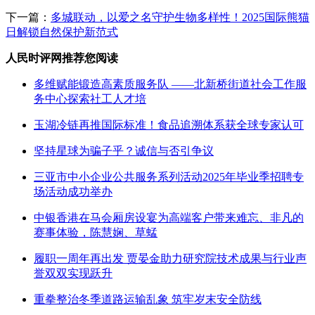
下一篇：
多城联动，以爱之名守护生物多样性！2025国际熊猫
日解锁自然保护新范式
人民时评网推荐您阅读
多维赋能锻造高素质服务队 ——北新桥街道社会工作服
务中心探索社工人才培
玉湖冷链再推国际标准！食品追溯体系获全球专家认可
坚持星球为骗子乎？诚信与否引争议
三亚市中小企业公共服务系列活动2025年毕业季招聘专
场活动成功举办
中银香港在马会厢房设宴为高端客户带来难忘、非凡的
赛事体验，陈慧娴、草蜢
履职一周年再出发 贾晏金助力研究院技术成果与行业声
誉双双实现跃升
重拳整治冬季道路运输乱象 筑牢岁末安全防线