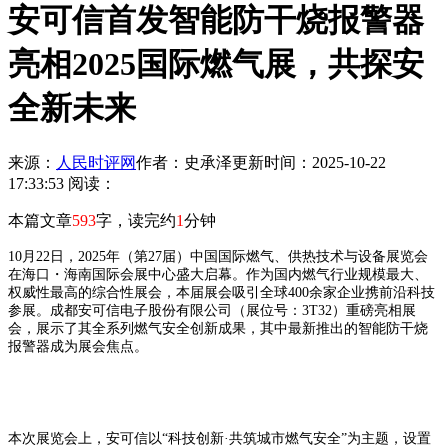
安可信首发智能防干烧报警器
亮相2025国际燃气展，共探安
全新未来
来源：
人民时评网
作者：史承泽
更新时间：2025-10-22
17:33:53
阅读：
本篇文章
593
字，读完约
1
分钟
10月22日，2025年（第27届）中国国际燃气、供热技术与设备展览会
在海口・海南国际会展中心盛大启幕。作为国内燃气行业规模最大、
权威性最高的综合性展会，本届展会吸引全球400余家企业携前沿科技
参展。成都安可信电子股份有限公司（展位号：3T32）重磅亮相展
会，展示了其全系列燃气安全创新成果，其中最新推出的智能防干烧
报警器成为展会焦点。
本次展览会上，安可信以“科技创新·共筑城市燃气安全”为主题，设置