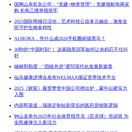
国网山东长岛公司：“党建+物资管理”：党建领航电商采
购 长电三维举措筑牢
2025国际熊猫日活动：艺术科技公益多元融合，激发全
民守护生物多样性
AURORA，凭什么成2026手机圈超级黑马？
30秒的“中国时刻”！ 这家隐形冠军如何让央妈忍不住叫
好
锡林郭勒盟：“四链并进”谱写现代化发展新篇章
仙乐健康进博会发布WELMAX循证营养技术平台
2025《财富》最受赞赏中国公司榜出炉，蒙牛以硬实力
入围
内容即渠道：瑞珠定制短剧背后的医药营销新逻辑
钟山县举办2025年社会体育指导员（匹克球）培训班 为
全民健身注入新活力